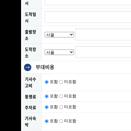
시
도착일
시
출발장
소
도착장
소
부대비용
→
기사수
포함
미포함
고비
통행료
포함
미포함
주차료
포함
미포함
기사숙
포함
미포함
박