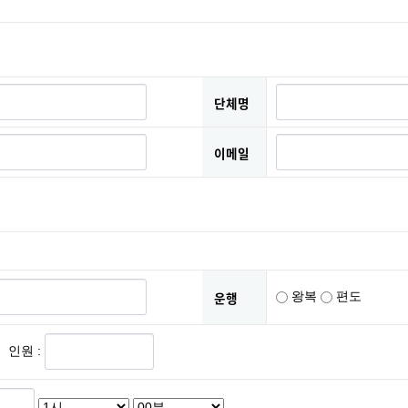
단체명
이메일
운행
왕복
편도
인원 :