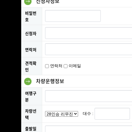
신청자정보
→
비밀번
호
신청자
연락처
견적확
연락처
이메일
인
차량운행정보
→
여행구
분
차량선
대수 :
택
출발일