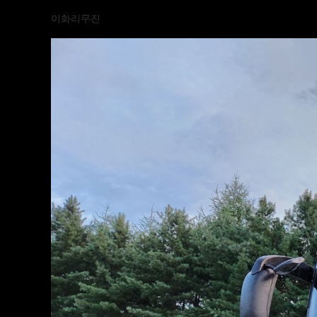
페이지 정보
이화리무진
271회
본문