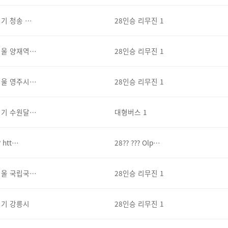
기 청송 …
28인승 리무진 1
서울 양재역…
28인승 리무진 1
서울 영주시…
28인승 리무진 1
경기 수원달…
대형버스 1
? htt…
28?? ??? Olp…
서울 국립국…
28인승 리무진 1
경기 강릉시
28인승 리무진 1