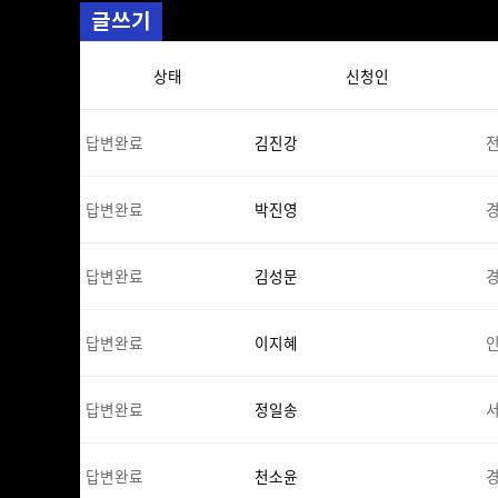
글쓰기
상태
신청인
답변완료
김진강
전
답변완료
박진영
경
답변완료
김성문
답변완료
이지혜
답변완료
정일송
답변완료
천소윤