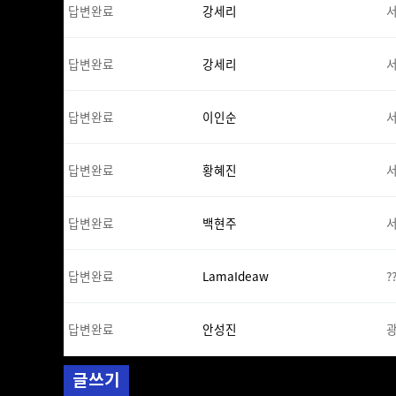
답변완료
강세리
서
답변완료
강세리
서
답변완료
이인순
서
답변완료
황혜진
서
답변완료
백현주
서
답변완료
LamaIdeaw
?
답변완료
안성진
광
글쓰기